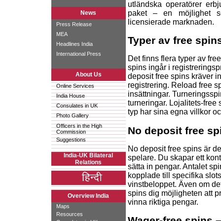
utländska operatörer erbj
paket – en möjlighet s
News
licensierade marknaden.
Press Release
MEA
Typer av free spin
Headlines India
International Press
Det finns flera typer av fr
spins ingår i registrerings
About Us
deposit free spins kräver i
registrering. Reload free s
Online Services
insättningar. Turneringssp
India House
turneringar. Lojalitets-free
Consulates in UK
typ har sina egna villkor o
Photo Gallery
Officers in the High
No deposit free spi
Commission
Suggestions
No deposit free spins är de
India-UK Bilateral
spelare. Du skapar ett kont
Relations
sätta in pengar. Antalet spi
kopplade till specifika slo
vinstbeloppet. Även om det
spins dig möjligheten att pro
Overview India
vinna riktiga pengar.
Maps
Resources
Wager-free spins –